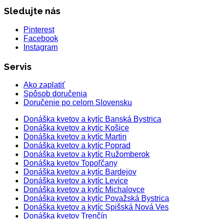
Sledujte nás
Pinterest
Facebook
Instagram
Servis
Ako zaplatiť
Spôsob doručenia
Doručenie po celom Slovensku
Donáška kvetov a kytíc Banská Bystrica
Donáška kvetov a kytíc Košice
Donáška kvetov a kytíc Martin
Donáška kvetov a kytíc Poprad
Donáška kvetov a kytíc Ružomberok
Donáška kvetov Topoľčany
Donáška kvetov a kytíc Bardejov
Donáška kvetov a kytíc Levice
Donáška kvetov a kytíc Michalovce
Donáška kvetov a kytíc Považská Bystrica
Donáška kvetov a kytíc Spišská Nová Ves
Donáška kvetov Trenčín