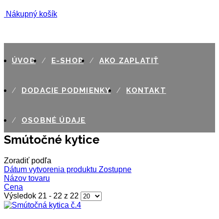
Nákupný košík
ÚVOD
E-SHOP
AKO ZAPLATIŤ
DODACIE PODMIENKY
KONTAKT
OSOBNÉ ÚDAJE
Smútočné kytice
Zoradiť podľa
Dátum vytvorenia produktu Zostupne
Názov tovaru
Cena
Výsledok 21 - 22 z 22