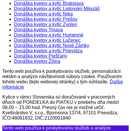
Donáška kvetov a kytíc Bratislava
Donáška kvetov a kytíc Liptovský Mikuláš
Donáška kvetov a kytíc Nitra
Donáška kvetov a kytíc Prešov
Donáška kvetov a kytíc Zvolen
Donáška kvetov Trnava
Donáška kvetov a kytíc Humenné
Donáška kvetov a kytíc Lučenec
Donáška kvetov a kytíc Nové Zámky
Donáška kvetov a kytíc Prievidza
Donáška kvetov Piešťany
Donáška kvetov Žilina
Tento web používa k poskytovaniu služieb, personalizácii
reklám a analýze návštevnosti súbory cookie. Používaním
tohoto webu (tejto webovej stránky) s tým súhlasíte.
Ďalšie
informácie
Kytice v rámci Slovenska sú doručované v pracovných
dňoch od PONDELKA do PIATKU v priebehu dňa medzi
08.00 – 15.00 hod. Presný čas nie je možné určiť.
Kvetinárstvo V, s.r.o., Bjornsona 137/4, 97101 Prievidza,
IČO:48061832, DIČ:2120001840
Tento web používa k poskytovaniu služieb a analýze