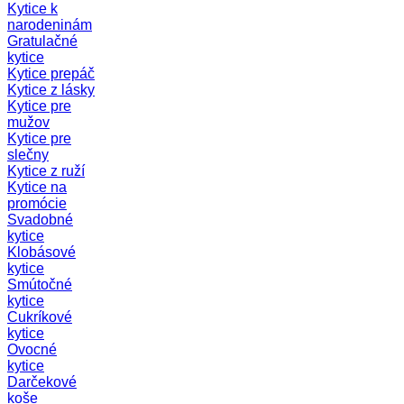
Kytice k
narodeninám
Gratulačné
kytice
Kytice prepáč
Kytice z lásky
Kytice pre
mužov
Kytice pre
slečny
Kytice z ruží
Kytice na
promócie
Svadobné
kytice
Klobásové
kytice
Smútočné
kytice
Cukríkové
kytice
Ovocné
kytice
Darčekové
koše