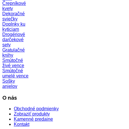
Črepníkové
kvety
Dekoračné
sviečky
Doplnky ku
kyticiam
Drogériové
darčekové
sety
Gratulačné
knihy
Smútočné
živé vence
Smútočné
umelé vence
Sošky
anjelov
O nás
Obchodné podmienky
Zobraziť produkty
Kamenné predajne
Kontakt