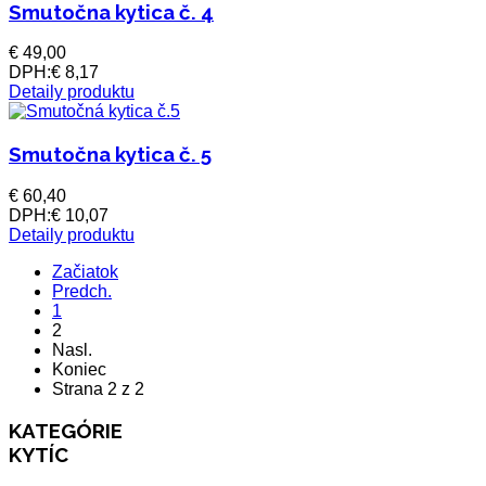
Smutočna kytica č. 4
€ 49,00
DPH:
€ 8,17
Detaily produktu
Smutočna kytica č. 5
€ 60,40
DPH:
€ 10,07
Detaily produktu
Začiatok
Predch.
1
2
Nasl.
Koniec
Strana 2 z 2
KATEGÓRIE
KYTÍC