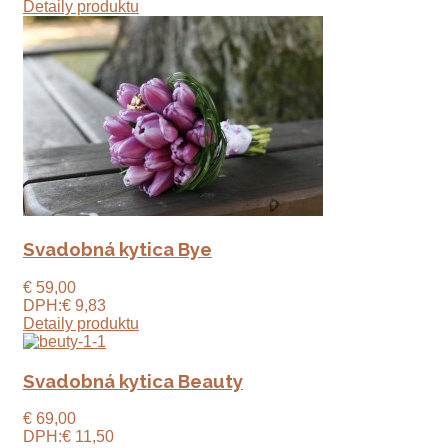
Detaily produktu
Svadobná kytica Bye
€ 59,00
DPH:
€ 9,83
Detaily produktu
Svadobná kytica Beauty
€ 69,00
DPH:
€ 11,50