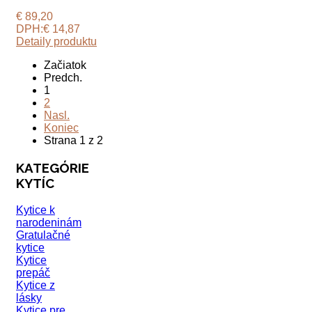
€ 89,20
DPH:
€ 14,87
Detaily produktu
Začiatok
Predch.
1
2
Nasl.
Koniec
Strana 1 z 2
KATEGÓRIE
KYTÍC
Kytice k
narodeninám
Gratulačné
kytice
Kytice
prepáč
Kytice z
lásky
Kytice pre