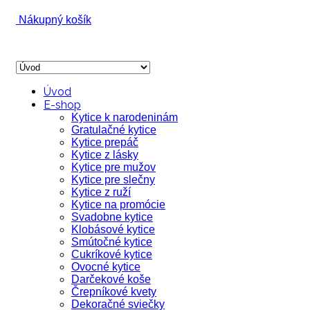
Nákupný košík
Úvod
E-shop
Kytice k narodeninám
Gratulačné kytice
Kytice prepáč
Kytice z lásky
Kytice pre mužov
Kytice pre slečny
Kytice z ruží
Kytice na promócie
Svadobne kytice
Klobásové kytice
Smútočné kytice
Cukríkové kytice
Ovocné kytice
Darčekové koše
Črepníkové kvety
Dekoračné sviečky