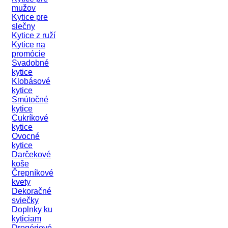
mužov
Kytice pre
slečny
Kytice z ruží
Kytice na
promócie
Svadobné
kytice
Klobásové
kytice
Smútočné
kytice
Cukríkové
kytice
Ovocné
kytice
Darčekové
koše
Črepníkové
kvety
Dekoračné
sviečky
Doplnky ku
kyticiam
Drogériové