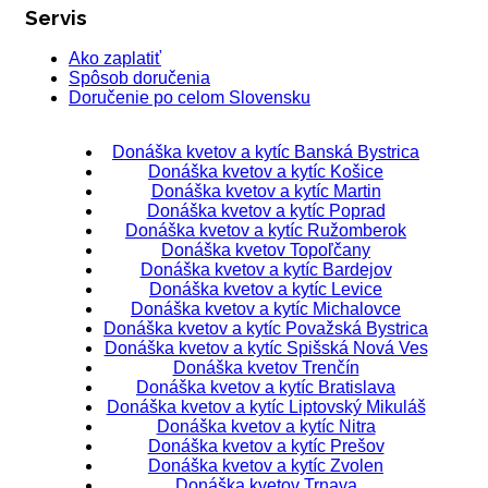
Servis
Ako zaplatiť
Spôsob doručenia
Doručenie po celom Slovensku
Donáška kvetov a kytíc Banská Bystrica
Donáška kvetov a kytíc Košice
Donáška kvetov a kytíc Martin
Donáška kvetov a kytíc Poprad
Donáška kvetov a kytíc Ružomberok
Donáška kvetov Topoľčany
Donáška kvetov a kytíc Bardejov
Donáška kvetov a kytíc Levice
Donáška kvetov a kytíc Michalovce
Donáška kvetov a kytíc Považská Bystrica
Donáška kvetov a kytíc Spišská Nová Ves
Donáška kvetov Trenčín
Donáška kvetov a kytíc Bratislava
Donáška kvetov a kytíc Liptovský Mikuláš
Donáška kvetov a kytíc Nitra
Donáška kvetov a kytíc Prešov
Donáška kvetov a kytíc Zvolen
Donáška kvetov Trnava