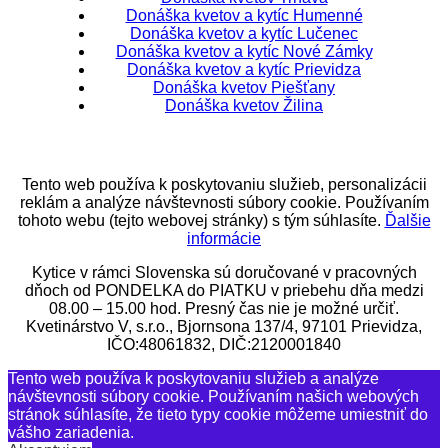
Donáška kvetov a kytíc Humenné
Donáška kvetov a kytíc Lučenec
Donáška kvetov a kytíc Nové Zámky
Donáška kvetov a kytíc Prievidza
Donáška kvetov Piešťany
Donáška kvetov Žilina
Tento web používa k poskytovaniu služieb, personalizácii
reklám a analýze návštevnosti súbory cookie. Používaním
tohoto webu (tejto webovej stránky) s tým súhlasíte.
Ďalšie
informácie
Kytice v rámci Slovenska sú doručované v pracovných
dňoch od PONDELKA do PIATKU v priebehu dňa medzi
08.00 – 15.00 hod. Presný čas nie je možné určiť.
Kvetinárstvo V, s.r.o., Bjornsona 137/4, 97101 Prievidza,
IČO:48061832, DIČ:2120001840
Tento web používa k poskytovaniu služieb a analýze
návštevnosti súbory cookie. Používaním našich webových
stránok súhlasíte, že tieto typy cookie môžeme umiestniť do
vášho zariadenia.