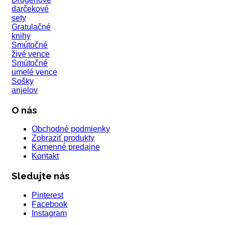
darčekové
sety
Gratulačné
knihy
Smútočné
živé vence
Smútočné
umelé vence
Sošky
anjelov
O nás
Obchodné podmienky
Zobraziť produkty
Kamenné predajne
Kontakt
Sledujte nás
Pinterest
Facebook
Instagram