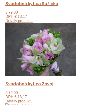
Svadobná kytica Ružička
€ 79,00
DPH:
€ 13,17
Detaily produktu
Svadobná kytica Závoj
€ 79,00
DPH:
€ 13,17
Detaily produktu