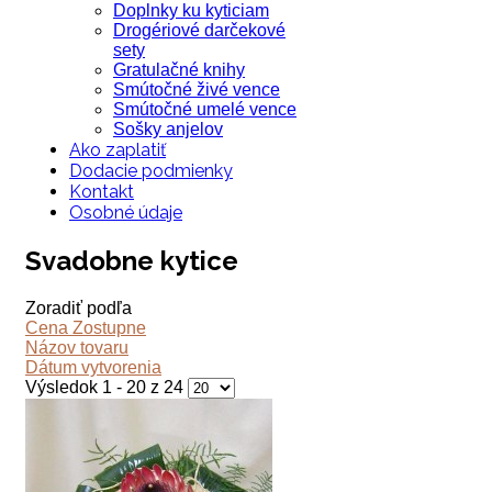
Doplnky ku kyticiam
Drogériové darčekové
sety
Gratulačné knihy
Smútočné živé vence
Smútočné umelé vence
Sošky anjelov
Ako zaplatiť
Dodacie podmienky
Kontakt
Osobné údaje
Svadobne kytice
Zoradiť podľa
Cena Zostupne
Názov tovaru
Dátum vytvorenia
Výsledok 1 - 20 z 24