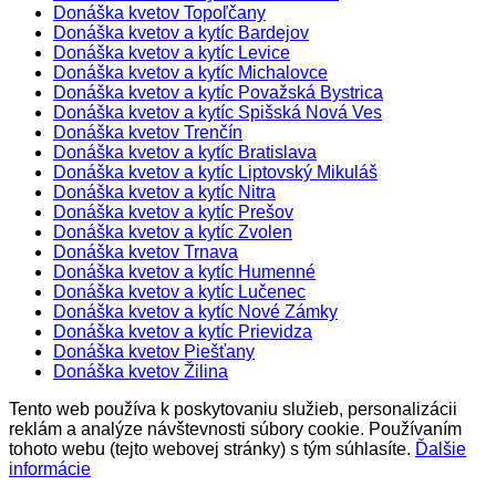
Donáška kvetov Topoľčany
Donáška kvetov a kytíc Bardejov
Donáška kvetov a kytíc Levice
Donáška kvetov a kytíc Michalovce
Donáška kvetov a kytíc Považská Bystrica
Donáška kvetov a kytíc Spišská Nová Ves
Donáška kvetov Trenčín
Donáška kvetov a kytíc Bratislava
Donáška kvetov a kytíc Liptovský Mikuláš
Donáška kvetov a kytíc Nitra
Donáška kvetov a kytíc Prešov
Donáška kvetov a kytíc Zvolen
Donáška kvetov Trnava
Donáška kvetov a kytíc Humenné
Donáška kvetov a kytíc Lučenec
Donáška kvetov a kytíc Nové Zámky
Donáška kvetov a kytíc Prievidza
Donáška kvetov Piešťany
Donáška kvetov Žilina
Tento web používa k poskytovaniu služieb, personalizácii
reklám a analýze návštevnosti súbory cookie. Používaním
tohoto webu (tejto webovej stránky) s tým súhlasíte.
Ďalšie
informácie