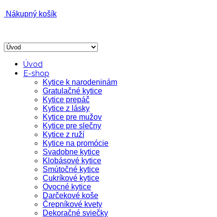
Nákupný košík
Úvod
E-shop
Kytice k narodeninám
Gratulačné kytice
Kytice prepáč
Kytice z lásky
Kytice pre mužov
Kytice pre slečny
Kytice z ruží
Kytice na promócie
Svadobne kytice
Klobásové kytice
Smútočné kytice
Cukríkové kytice
Ovocné kytice
Darčekové koše
Črepníkové kvety
Dekoračné sviečky