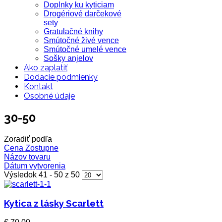
Doplnky ku kyticiam
Drogériové darčekové
sety
Gratulačné knihy
Smútočné živé vence
Smútočné umelé vence
Sošky anjelov
Ako zaplatiť
Dodacie podmienky
Kontakt
Osobné údaje
30-50
Zoradiť podľa
Cena Zostupne
Názov tovaru
Dátum vytvorenia
Výsledok 41 - 50 z 50
Kytica z lásky Scarlett