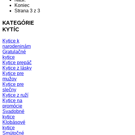
Koniec
Strana 3 z 3
KATEGÓRIE
KYTÍC
Kytice k
narodeninám
Gratulačné
kytice
Kytice prepáč
Kytice z lásky
Kytice pre
mužov
Kytice pre
slečny
Kytice z ruží
Kytice na
promócie
Svadobné
kytice
Klobásové
kytice
Smútočné