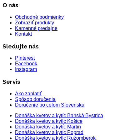
O nás
Obchodné podmienky
Zobraziť produkty
Kamenné predajne
Kontakt
Sledujte nás
Pinterest
Facebook
Instagram
Servis
Ako zaplatiť
Spôsob doručenia
Doručenie po celom Slovensku
Donáška kvetov a kytíc Banská Bystrica
Donáška kvetov a kytíc Košice
Donáška kvetov a kytíc Martin
Donáška kvetov a kytíc Poprad
Donáška kvetov a kytíc Ružomberok