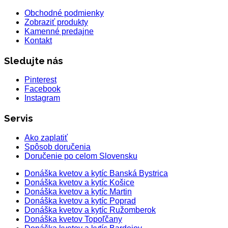
Obchodné podmienky
Zobraziť produkty
Kamenné predajne
Kontakt
Sledujte nás
Pinterest
Facebook
Instagram
Servis
Ako zaplatiť
Spôsob doručenia
Doručenie po celom Slovensku
Donáška kvetov a kytíc Banská Bystrica
Donáška kvetov a kytíc Košice
Donáška kvetov a kytíc Martin
Donáška kvetov a kytíc Poprad
Donáška kvetov a kytíc Ružomberok
Donáška kvetov Topoľčany