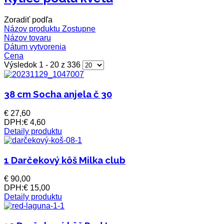
Zoradiť podľa
Názov produktu Zostupne
Názov tovaru
Dátum vytvorenia
Cena
Výsledok 1 - 20 z 336
38 cm Socha anjela č 30
€ 27,60
DPH:
€ 4,60
Detaily produktu
1 Darčekový kôš Milka club
€ 90,00
DPH:
€ 15,00
Detaily produktu