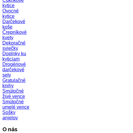
Cukríkové
kytice
Ovocné
kytice
Darčekové
koše
Črepníkové
kvety
Dekoračné
sviečky
Doplnky ku
kyticiam
Drogériové
darčekové
sety
Gratulačné
knihy
Smútočné
živé vence
Smútočné
umelé vence
Sošky
anjelov
O nás