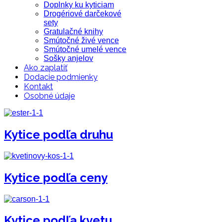
Doplnky ku kyticiam
Drogériové darčekové
sety
Gratulačné knihy
Smútočné živé vence
Smútočné umelé vence
Sošky anjelov
Ako zaplatiť
Dodacie podmienky
Kontakt
Osobné údaje
Kytice podľa druhu
Kytice podľa ceny
Kytice podľa kvetu