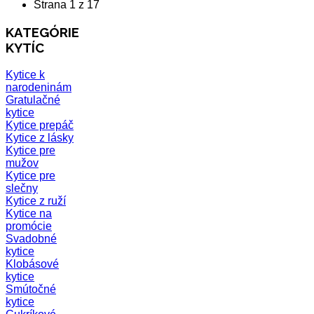
Strana 1 z 17
KATEGÓRIE
KYTÍC
Kytice k
narodeninám
Gratulačné
kytice
Kytice prepáč
Kytice z lásky
Kytice pre
mužov
Kytice pre
slečny
Kytice z ruží
Kytice na
promócie
Svadobné
kytice
Klobásové
kytice
Smútočné
kytice