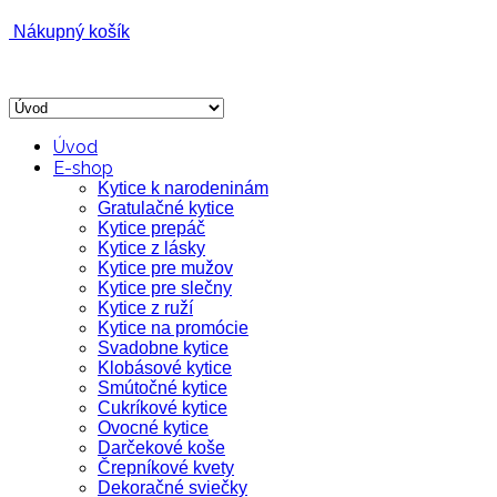
Nákupný košík
Úvod
E-shop
Kytice k narodeninám
Gratulačné kytice
Kytice prepáč
Kytice z lásky
Kytice pre mužov
Kytice pre slečny
Kytice z ruží
Kytice na promócie
Svadobne kytice
Klobásové kytice
Smútočné kytice
Cukríkové kytice
Ovocné kytice
Darčekové koše
Črepníkové kvety
Dekoračné sviečky