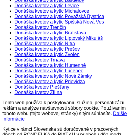
Donáška kvetov a kytíc Bardejov
Donáška kvetov a kytíc Levice
Donáška kvetov a kytíc Michalovce
Donáška kvetov a kytíc Považská Bystrica
Donáška kvetov a kytíc Spišská Nová Ves
Donáška kvetov Trenčín
Donáška kvetov a kytíc Bratislava
Donáška kvetov a kytíc Liptovský Mikuláš
Donáška kvetov a kytíc Nitra
Donáška kvetov a kytíc Prešov
Donáška kvetov a kytíc Zvolen
Donáška kvetov Trnava
Donáška kvetov a kytíc Humenné
Donáška kvetov a kytíc Lučenec
Donáška kvetov a kytíc Nové Zámky
Donáška kvetov a kytíc Prievidza
Donáška kvetov Piešťany
Donáška kvetov Žilina
Tento web používa k poskytovaniu služieb, personalizácii
reklám a analýze návštevnosti súbory cookie. Používaním
tohoto webu (tejto webovej stránky) s tým súhlasíte.
Ďalšie
informácie
Kytice v rámci Slovenska sú doručované v pracovných
dňoch od PONDELKA do PIATKU v priebehu dňa medzi