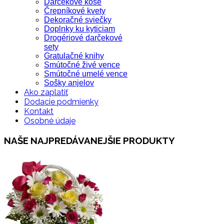
Darčekové koše
Črepníkové kvety
Dekoračné sviečky
Doplnky ku kyticiam
Drogériové darčekové
sety
Gratulačné knihy
Smútočné živé vence
Smútočné umelé vence
Sošky anjelov
Ako zaplatiť
Dodacie podmienky
Kontakt
Osobné údaje
NAŠE NAJPREDÁVANEJŠIE PRODUKTY