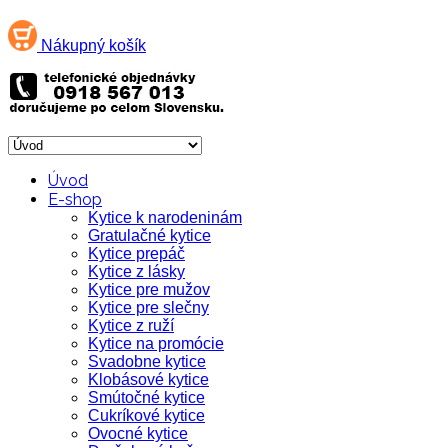
Nákupný košík
Úvod
E-shop
Kytice k narodeninám
Gratulačné kytice
Kytice prepáč
Kytice z lásky
Kytice pre mužov
Kytice pre slečny
Kytice z ruží
Kytice na promócie
Svadobne kytice
Klobásové kytice
Smútočné kytice
Cukríkové kytice
Ovocné kytice