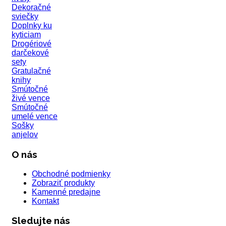
Dekoračné
sviečky
Doplnky ku
kyticiam
Drogériové
darčekové
sety
Gratulačné
knihy
Smútočné
živé vence
Smútočné
umelé vence
Sošky
anjelov
O nás
Obchodné podmienky
Zobraziť produkty
Kamenné predajne
Kontakt
Sledujte nás