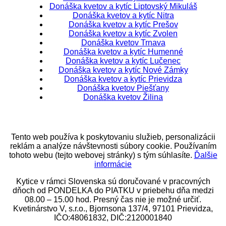
Donáška kvetov a kytíc Liptovský Mikuláš
Donáška kvetov a kytíc Nitra
Donáška kvetov a kytíc Prešov
Donáška kvetov a kytíc Zvolen
Donáška kvetov Trnava
Donáška kvetov a kytíc Humenné
Donáška kvetov a kytíc Lučenec
Donáška kvetov a kytíc Nové Zámky
Donáška kvetov a kytíc Prievidza
Donáška kvetov Piešťany
Donáška kvetov Žilina
Tento web používa k poskytovaniu služieb, personalizácii
reklám a analýze návštevnosti súbory cookie. Používaním
tohoto webu (tejto webovej stránky) s tým súhlasíte.
Ďalšie
informácie
Kytice v rámci Slovenska sú doručované v pracovných
dňoch od PONDELKA do PIATKU v priebehu dňa medzi
08.00 – 15.00 hod. Presný čas nie je možné určiť.
Kvetinárstvo V, s.r.o., Bjornsona 137/4, 97101 Prievidza,
IČO:48061832, DIČ:2120001840