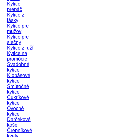
Kytice
prepáč
Kytice z
lásky
Kytice pre
mužov
Kytice pre
slečny
Kytice z ruží
Kytice na
promócie
Svadobné
kytice
Klobásové
kytice
Smútočné
kytice
Cukríkové
kytice
Ovocné
kytice
Darčekové
koše
Črepníkové
kvety