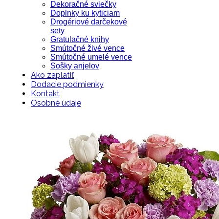
Dekoračné sviečky
Doplnky ku kyticiam
Drogériové darčekové
sety
Gratulačné knihy
Smútočné živé vence
Smútočné umelé vence
Sošky anjelov
Ako zaplatiť
Dodacie podmienky
Kontakt
Osobné údaje