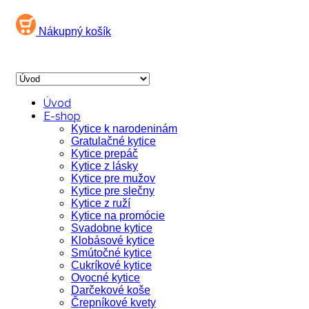
Nákupný košík
Úvod
E-shop
Kytice k narodeninám
Gratulačné kytice
Kytice prepáč
Kytice z lásky
Kytice pre mužov
Kytice pre slečny
Kytice z ruží
Kytice na promócie
Svadobne kytice
Klobásové kytice
Smútočné kytice
Cukríkové kytice
Ovocné kytice
Darčekové koše
Črepníkové kvety