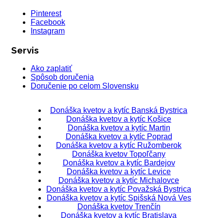
Pinterest
Facebook
Instagram
Servis
Ako zaplatiť
Spôsob doručenia
Doručenie po celom Slovensku
Donáška kvetov a kytíc Banská Bystrica
Donáška kvetov a kytíc Košice
Donáška kvetov a kytíc Martin
Donáška kvetov a kytíc Poprad
Donáška kvetov a kytíc Ružomberok
Donáška kvetov Topoľčany
Donáška kvetov a kytíc Bardejov
Donáška kvetov a kytíc Levice
Donáška kvetov a kytíc Michalovce
Donáška kvetov a kytíc Považská Bystrica
Donáška kvetov a kytíc Spišská Nová Ves
Donáška kvetov Trenčín
Donáška kvetov a kytíc Bratislava