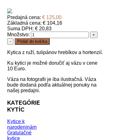
Predajná cena:
€ 125,00
Základná cena:
€ 104,16
Suma DPH:
€ 20,83
Množstvo:
Kytica z ruží, tulipánov hrebíkov a hortenzií.
Ku kytici je možné doručiť aj vázu v cene
10 Euro.
Váza na fotografii je iba ilustračná. Váza
bude dodaná podľa aktuálnej ponuky na
našej predajni.
KATEGÓRIE
KYTÍC
Kytice k
narodeninám
Gratulačné
kytice