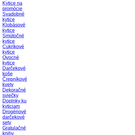
Kytice na
promócie
Svadobné
kytice
Klobásové
kytice
Smútočné
kytice
Cukríkové
kytice
Ovocné
kytice
Darčekové
koše
Črepníkové
kvety
Dekoračné
sviečky
Doplnky ku
kyticiam
Drogériové
darčekové
sety
Gratulačné
knihy