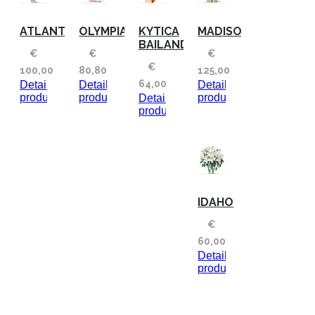
ATLANTA
OLYMPIA
KYTICA
MADISON
BAILANDO
€
€
€
€
100,00
80,80
125,00
64,00
Detaily
Detaily
Detaily
produktu
produktu
produktu
Detaily
produktu
IDAHO
€
60,00
Detaily
produktu