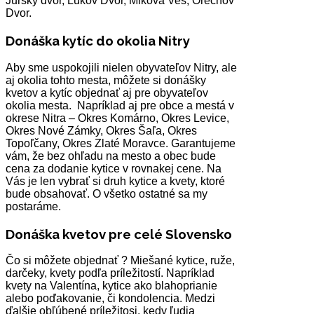
Jurský dvor, Lukov Dvor, Mikova Ves, Orechov
Dvor.
Donáška kytíc do okolia Nitry
Aby sme uspokojili nielen obyvateľov Nitry, ale
aj okolia tohto mesta, môžete si donášky
kvetov a kytíc objednať aj pre obyvateľov
okolia mesta. Napríklad aj pre obce a mestá v
okrese Nitra – Okres Komárno, Okres Levice,
Okres Nové Zámky, Okres Šaľa, Okres
Topoľčany, Okres Zlaté Moravce. Garantujeme
vám, že bez ohľadu na mesto a obec bude
cena za dodanie kytice v rovnakej cene. Na
Vás je len vybrať si druh kytice a kvety, ktoré
bude obsahovať. O všetko ostatné sa my
postaráme.
Donáška kvetov pre celé Slovensko
Čo si môžete objednať ? Miešané kytice, ruže,
darčeky, kvety podľa príležitostí. Napríklad
kvety na Valentína, kytice ako blahoprianie
alebo poďakovanie, či kondolencia. Medzi
ďalšie obľúbené príležitosi, kedy ľudia