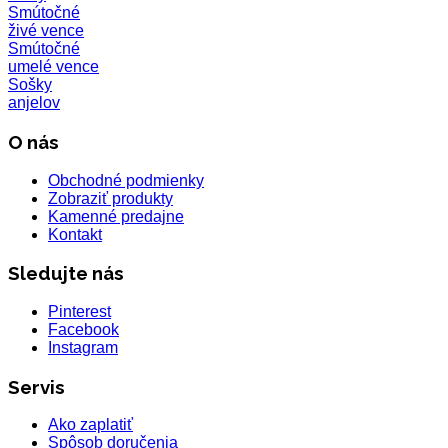
Smútočné
živé vence
Smútočné
umelé vence
Sošky
anjelov
O nás
Obchodné podmienky
Zobraziť produkty
Kamenné predajne
Kontakt
Sledujte nás
Pinterest
Facebook
Instagram
Servis
Ako zaplatiť
Spôsob doručenia