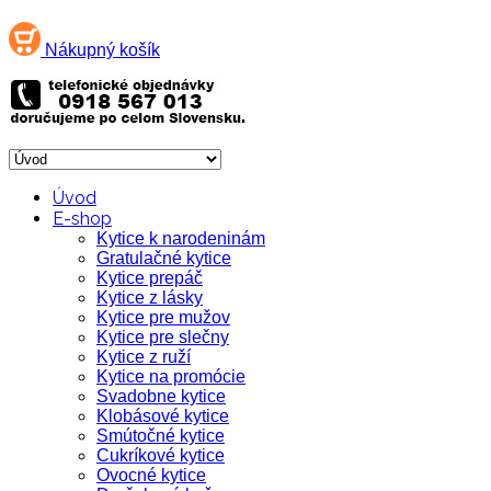
Nákupný košík
Úvod
E-shop
Kytice k narodeninám
Gratulačné kytice
Kytice prepáč
Kytice z lásky
Kytice pre mužov
Kytice pre slečny
Kytice z ruží
Kytice na promócie
Svadobne kytice
Klobásové kytice
Smútočné kytice
Cukríkové kytice
Ovocné kytice