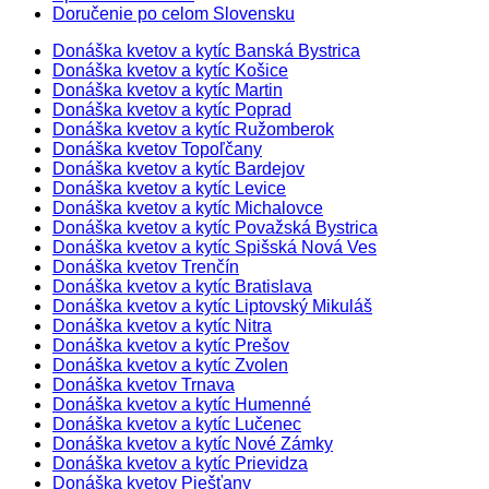
Doručenie po celom Slovensku
Donáška kvetov a kytíc Banská Bystrica
Donáška kvetov a kytíc Košice
Donáška kvetov a kytíc Martin
Donáška kvetov a kytíc Poprad
Donáška kvetov a kytíc Ružomberok
Donáška kvetov Topoľčany
Donáška kvetov a kytíc Bardejov
Donáška kvetov a kytíc Levice
Donáška kvetov a kytíc Michalovce
Donáška kvetov a kytíc Považská Bystrica
Donáška kvetov a kytíc Spišská Nová Ves
Donáška kvetov Trenčín
Donáška kvetov a kytíc Bratislava
Donáška kvetov a kytíc Liptovský Mikuláš
Donáška kvetov a kytíc Nitra
Donáška kvetov a kytíc Prešov
Donáška kvetov a kytíc Zvolen
Donáška kvetov Trnava
Donáška kvetov a kytíc Humenné
Donáška kvetov a kytíc Lučenec
Donáška kvetov a kytíc Nové Zámky
Donáška kvetov a kytíc Prievidza
Donáška kvetov Piešťany