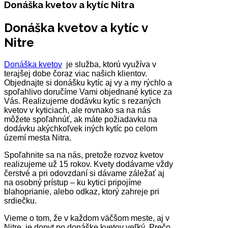
Donáška kvetov a kytíc Nitra
Donáška kvetov a kytíc v
Nitre
Donáška kvetov
je služba, ktorú využíva v
terajšej dobe čoraz viac našich klientov.
Objednajte si donášku kytíc aj vy a my rýchlo a
spoľahlivo doručíme Vami objednané kytice za
Vás. Realizujeme dodávku kytíc s rezaných
kvetov v kyticiach, ale rovnako sa na nás
môžete spoľahnúť, ak máte požiadavku na
dodávku akýchkoľvek iných kytíc po celom
území mesta Nitra.
Spoľahnite sa na nás, pretože rozvoz kvetov
realizujeme už 15 rokov. Kvety dodávame vždy
čerstvé a pri odovzdaní si dávame záležať aj
na osobný prístup – ku kytici pripojíme
blahoprianie, alebo odkaz, ktorý zahreje pri
srdiečku.
Vieme o tom, že v každom väčšom meste, aj v
Nitre, je dopyt po donáške kvetov veľký. Prečo