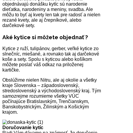
objednávajú donášku kytíc sú narodenie
dieťatka, narodeniny a meniny, svadba. Ale
môžu to byť aj kvety len tak pre radosť a nielen
rezané kvety, ale aj črepníkové, alebo
darčekové sety.
Aké kytice si môžete objednať ?
Kytice z ruží, tulipánov, gerber, veľké kytice zo
slnečníc, miešané, a rovnako tak aj darčekové
koše a sety. Spolu s kyticou alebo košíkom
môžete poslať váš odkaz na priloženej
kartičke.
Obslúžime nielen Nitru, ale aj okolie a všetky
kraje Slovenska – západoslovenský,
stredoslovenský a východoslovenský kraj. Tým
samozrejme rozumieme všetky VÚC
počínajúce Bratislavským, Trenčianskym,
Banskobystrickým, Žilinským a Košickým
krajom.
Doručovanie kytíc
Radi Vám dávame na známosť, že doručenie