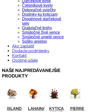
Darčekové koše
Črepníkové kvety
Dekoračné sviečky
Doplnky ku kyticiam
Drogériové darčekové
sety
Gratulačné knihy
Smútočné živé vence
Smútočné umelé vence
Sošky anjelov
Ako zaplatiť
Dodacie podmienky
Kontakt
Osobné údaje
NAŠE NAJPREDÁVANEJŠIE
PRODUKTY
ISLAND
LAHAINA
KYTICA
PIERRE