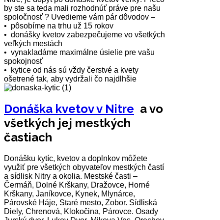
by ste sa teda mali rozhodnúť práve pre našu
spoločnosť ? Uvedieme vám pár dôvodov –
• pôsobíme na trhu už 15 rokov
• donášky kvetov zabezpečujeme vo všetkých
veľkých mestách
• vynakladáme maximálne úsielie pre vašu
spokojnosť
• kytice od nás sú vždy čerstvé a kvety
ošetrené tak, aby vydržali čo najdlhšie
Donáška kvetov v Nitre
a vo
všetkých jej mestkých
častiach
Donášku kytíc, kvetov a doplnkov môžete
využiť pre všetkých obyvateľov mestkých častí
a sídlisk Nitry a okolia. Mestské časti –
Čermáň, Dolné Krškany, Dražovce, Horné
Krškany, Janíkovce, Kynek, Mlynárce,
Párovské Háje, Staré mesto, Zobor. Sídliská
Diely, Chrenová, Klokočina, Párovce. Osady