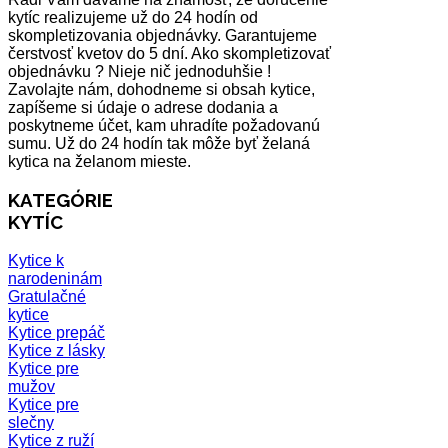
kytíc realizujeme už do 24 hodín od
skompletizovania objednávky. Garantujeme
čerstvosť kvetov do 5 dní. Ako skompletizovať
objednávku ? Nieje nič jednoduhšie !
Zavolajte nám, dohodneme si obsah kytice,
zapíšeme si údaje o adrese dodania a
poskytneme účet, kam uhradíte požadovanú
sumu. Už do 24 hodín tak môže byť želaná
kytica na želanom mieste.
KATEGÓRIE
KYTÍC
Kytice k
narodeninám
Gratulačné
kytice
Kytice prepáč
Kytice z lásky
Kytice pre
mužov
Kytice pre
slečny
Kytice z ruží