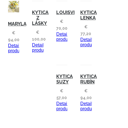
KYTICA
LOUISVILLE
KYTICA
Z
LENKA
€
LÁSKY
MARYLAND
€
70,00
€
€
77,20
Detaily
100,00
produktu
Detaily
94,00
produktu
Detaily
Detaily
produktu
produktu
KYTICA
KYTICA
SUZY
RUBÍN
€
€
57,00
94,00
Detaily
Detaily
produktu
produktu