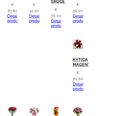
SRDCE
€
€
€
€
83,80
51,00
56,00
76,00
Detaily
Detaily
Detaily
produktu
produktu
produktu
Detaily
produktu
KYTICA
MAGENTA
€
80,80
Detaily
produktu