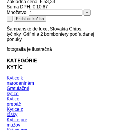
Základná cena:
€ 53,33
Suma DPH:
€ 10,67
Množstvo:
Šampanské de luxe, Slovakia Chips,
tyčinky Grifini a 2 bomboniery podľa danej
ponuky
fotografia je ilustračná
KATEGÓRIE
KYTÍC
Kytice k
narodeninám
Gratulačné
kytice
Kytice
prepáč
Kytice z
lásky
Kytice pre
mužov