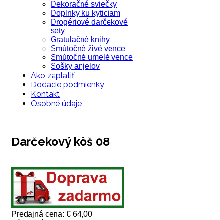
Dekoračné sviečky
Doplnky ku kyticiam
Drogériové darčekové
sety
Gratulačné knihy
Smútočné živé vence
Smútočné umelé vence
Sošky anjelov
Ako zaplatiť
Dodacie podmienky
Kontakt
Osobné údaje
Darčekový kôš 08
Predajná cena:
€ 64,00