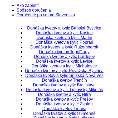
Ako zaplatiť
Spôsob doručenia
Doručenie po celom Slovensku
Donáška kvetov a kytíc Banská Bystrica
Donáška kvetov a kytíc Košice
Donáška kvetov a kytíc Martin
Donáška kvetov a kytíc Poprad
Donáška kvetov a kytíc Ružomberok
Donáška kvetov Topoľčany
Donáška kvetov a kytíc Bardejov
Donáška kvetov a kytíc Levice
Donáška kvetov a kytíc Michalovce
Donáška kvetov a kytíc Považská Bystrica
Donáška kvetov a kytíc Spišská Nová Ves
Donáška kvetov Trenčín
Donáška kvetov a kytíc Bratislava
Donáška kvetov a kytíc Liptovský Mikuláš
Donáška kvetov a kytíc Nitra
Donáška kvetov a kytíc Prešov
Donáška kvetov a kytíc Zvolen
Donáška kvetov Trnava
Donáška kvetov a kytíc Humenné