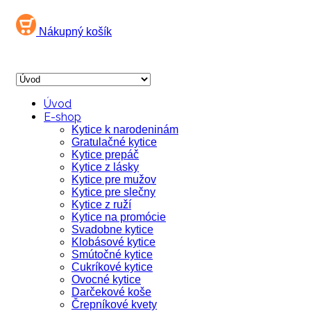
Nákupný košík
Úvod
E-shop
Kytice k narodeninám
Gratulačné kytice
Kytice prepáč
Kytice z lásky
Kytice pre mužov
Kytice pre slečny
Kytice z ruží
Kytice na promócie
Svadobne kytice
Klobásové kytice
Smútočné kytice
Cukríkové kytice
Ovocné kytice
Darčekové koše
Črepníkové kvety