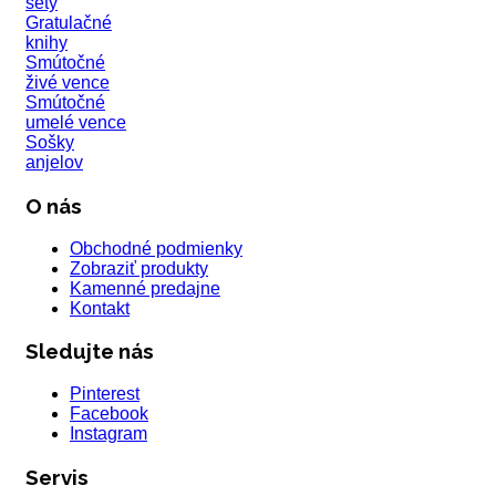
sety
Gratulačné
knihy
Smútočné
živé vence
Smútočné
umelé vence
Sošky
anjelov
O nás
Obchodné podmienky
Zobraziť produkty
Kamenné predajne
Kontakt
Sledujte nás
Pinterest
Facebook
Instagram
Servis