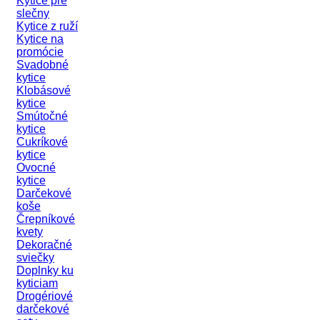
Kytice pre
slečny
Kytice z ruží
Kytice na
promócie
Svadobné
kytice
Klobásové
kytice
Smútočné
kytice
Cukríkové
kytice
Ovocné
kytice
Darčekové
koše
Črepníkové
kvety
Dekoračné
sviečky
Doplnky ku
kyticiam
Drogériové
darčekové