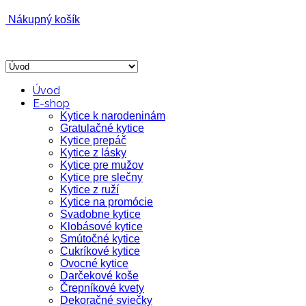
Nákupný košík
Úvod
E-shop
Kytice k narodeninám
Gratulačné kytice
Kytice prepáč
Kytice z lásky
Kytice pre mužov
Kytice pre slečny
Kytice z ruží
Kytice na promócie
Svadobne kytice
Klobásové kytice
Smútočné kytice
Cukríkové kytice
Ovocné kytice
Darčekové koše
Črepníkové kvety
Dekoračné sviečky