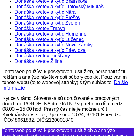
Donáška kvetov a kytíc Bratislava
Donáška kvetov a kytíc Liptovský Mikuláš
Donáška kvetov a kytíc Nitra
Donáška kvetov a kytíc Prešov
Donáška kvetov a kytíc Zvolen
Donáška kvetov Trnava
Donáška kvetov a kytíc Humenné
Donáška kvetov a kytíc Lučenec
Donáška kvetov a kytíc Nové Zámky
Donáška kvetov a kytíc Prievidza
Donáška kvetov Piešťany
Donáška kvetov Žilina
Tento web používa k poskytovaniu služieb, personalizácii
reklám a analýze návštevnosti súbory cookie. Používaním
tohoto webu (tejto webovej stránky) s tým súhlasíte.
Ďalšie
informácie
Kytice v rámci Slovenska sú doručované v pracovných
dňoch od PONDELKA do PIATKU v priebehu dňa medzi
08.00 – 15.00 hod. Presný čas nie je možné určiť.
Kvetinárstvo V, s.r.o., Bjornsona 137/4, 97101 Prievidza,
IČO:48061832, DIČ:2120001840
Tento web používa k poskytovaniu služieb a analýze
návštevnosti súbory cookie. Používaním našich webových