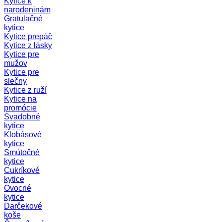
Kytice k
narodeninám
Gratulačné
kytice
Kytice prepáč
Kytice z lásky
Kytice pre
mužov
Kytice pre
slečny
Kytice z ruží
Kytice na
promócie
Svadobné
kytice
Klobásové
kytice
Smútočné
kytice
Cukríkové
kytice
Ovocné
kytice
Darčekové
koše