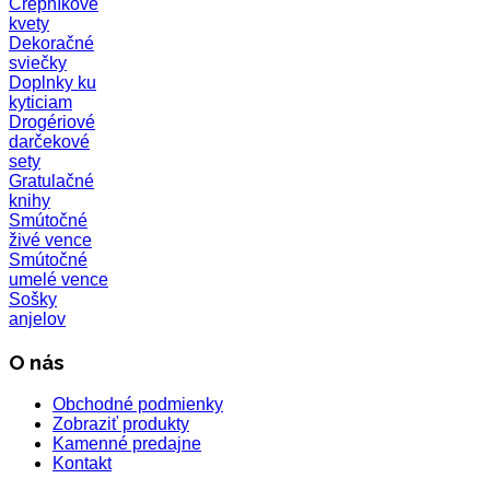
Črepníkové
kvety
Dekoračné
sviečky
Doplnky ku
kyticiam
Drogériové
darčekové
sety
Gratulačné
knihy
Smútočné
živé vence
Smútočné
umelé vence
Sošky
anjelov
O nás
Obchodné podmienky
Zobraziť produkty
Kamenné predajne
Kontakt