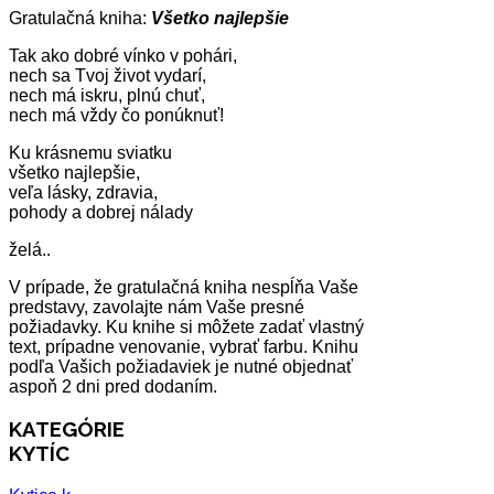
Gratulačná kniha:
Všetko najlepšie
Tak ako dobré vínko v pohári,
nech sa Tvoj život vydarí,
nech má iskru, plnú chuť,
nech má vždy čo ponúknuť!
Ku krásnemu sviatku
všetko najlepšie,
veľa lásky, zdravia,
pohody a dobrej nálady
želá..
V prípade, že gratulačná kniha nespĺňa Vaše
predstavy, zavolajte nám Vaše presné
požiadavky. Ku knihe si môžete zadať vlastný
text, prípadne venovanie, vybrať farbu. Knihu
podľa Vašich požiadaviek je nutné objednať
aspoň 2 dni pred dodaním.
KATEGÓRIE
KYTÍC