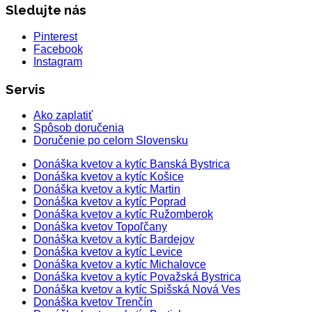
Sledujte nás
Pinterest
Facebook
Instagram
Servis
Ako zaplatiť
Spôsob doručenia
Doručenie po celom Slovensku
Donáška kvetov a kytíc Banská Bystrica
Donáška kvetov a kytíc Košice
Donáška kvetov a kytíc Martin
Donáška kvetov a kytíc Poprad
Donáška kvetov a kytíc Ružomberok
Donáška kvetov Topoľčany
Donáška kvetov a kytíc Bardejov
Donáška kvetov a kytíc Levice
Donáška kvetov a kytíc Michalovce
Donáška kvetov a kytíc Považská Bystrica
Donáška kvetov a kytíc Spišská Nová Ves
Donáška kvetov Trenčín