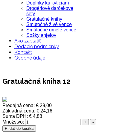
Doplnky ku kyticiam
Drogériové darčekové
sety
Gratulačné knihy
Smútočné živé vence
Smútočné umelé vence
Sošky anjelov
Ako zaplatiť
Dodacie podmienky
Kontakt
Osobné údaje
Gratulačná kniha 12
Predajná cena:
€ 29,00
Základná cena:
€ 24,16
Suma DPH:
€ 4,83
Množstvo: