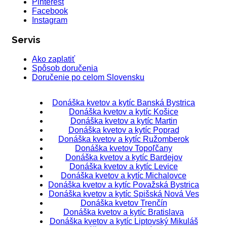
Pinterest
Facebook
Instagram
Servis
Ako zaplatiť
Spôsob doručenia
Doručenie po celom Slovensku
Donáška kvetov a kytíc Banská Bystrica
Donáška kvetov a kytíc Košice
Donáška kvetov a kytíc Martin
Donáška kvetov a kytíc Poprad
Donáška kvetov a kytíc Ružomberok
Donáška kvetov Topoľčany
Donáška kvetov a kytíc Bardejov
Donáška kvetov a kytíc Levice
Donáška kvetov a kytíc Michalovce
Donáška kvetov a kytíc Považská Bystrica
Donáška kvetov a kytíc Spišská Nová Ves
Donáška kvetov Trenčín
Donáška kvetov a kytíc Bratislava
Donáška kvetov a kytíc Liptovský Mikuláš