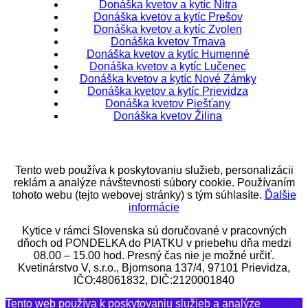
Donáška kvetov a kytíc Nitra
Donáška kvetov a kytíc Prešov
Donáška kvetov a kytíc Zvolen
Donáška kvetov Trnava
Donáška kvetov a kytíc Humenné
Donáška kvetov a kytíc Lučenec
Donáška kvetov a kytíc Nové Zámky
Donáška kvetov a kytíc Prievidza
Donáška kvetov Piešťany
Donáška kvetov Žilina
Tento web používa k poskytovaniu služieb, personalizácii
reklám a analýze návštevnosti súbory cookie. Používaním
tohoto webu (tejto webovej stránky) s tým súhlasíte.
Ďalšie
informácie
Kytice v rámci Slovenska sú doručované v pracovných
dňoch od PONDELKA do PIATKU v priebehu dňa medzi
08.00 – 15.00 hod. Presný čas nie je možné určiť.
Kvetinárstvo V, s.r.o., Bjornsona 137/4, 97101 Prievidza,
IČO:48061832, DIČ:2120001840
Tento web používa k poskytovaniu služieb a analýze