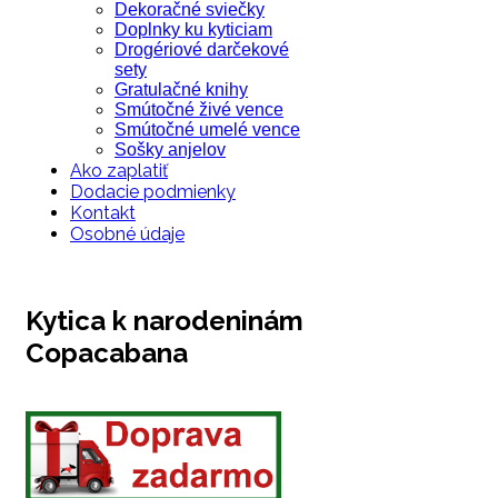
Dekoračné sviečky
Doplnky ku kyticiam
Drogériové darčekové
sety
Gratulačné knihy
Smútočné živé vence
Smútočné umelé vence
Sošky anjelov
Ako zaplatiť
Dodacie podmienky
Kontakt
Osobné údaje
Kytica k narodeninám
Copacabana