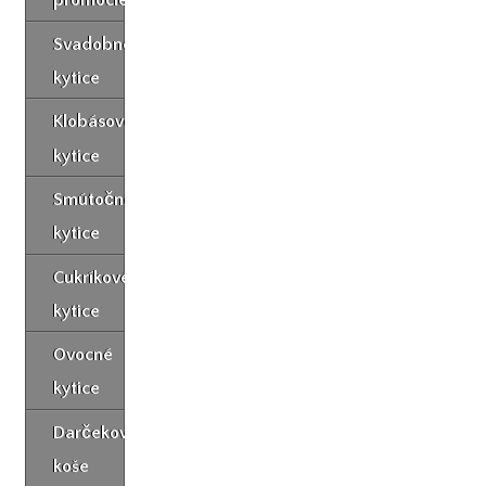
promócie
Svadobné
kytice
Klobásové
kytice
Smútočné
kytice
Cukríkové
kytice
Ovocné
kytice
Darčekové
koše