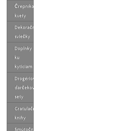
Črepníkové
kvety
Dekoračné
sviečky
Doplnky
ku
kyticiam
Drogériové
darčekové
sety
Gratulačné
knihy
Smútočné