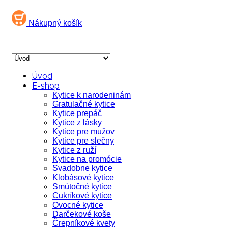
Nákupný košík
Úvod
E-shop
Kytice k narodeninám
Gratulačné kytice
Kytice prepáč
Kytice z lásky
Kytice pre mužov
Kytice pre slečny
Kytice z ruží
Kytice na promócie
Svadobne kytice
Klobásové kytice
Smútočné kytice
Cukríkové kytice
Ovocné kytice
Darčekové koše
Črepníkové kvety