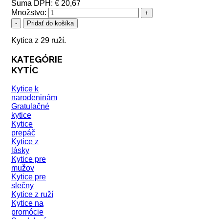
Suma DPH:
€ 20,67
Množstvo:
Kytica z 29 ruží.
KATEGÓRIE
KYTÍC
Kytice k
narodeninám
Gratulačné
kytice
Kytice
prepáč
Kytice z
lásky
Kytice pre
mužov
Kytice pre
slečny
Kytice z ruží
Kytice na
promócie