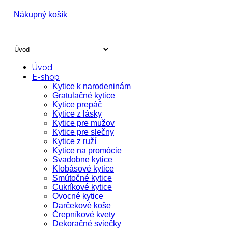
Nákupný košík
Úvod
E-shop
Kytice k narodeninám
Gratulačné kytice
Kytice prepáč
Kytice z lásky
Kytice pre mužov
Kytice pre slečny
Kytice z ruží
Kytice na promócie
Svadobne kytice
Klobásové kytice
Smútočné kytice
Cukríkové kytice
Ovocné kytice
Darčekové koše
Črepníkové kvety
Dekoračné sviečky