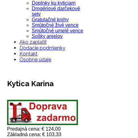
Doplnky ku kyticiam
Drogériové darčekové
sety
Gratulačné knihy
Smútočné živé vence
Smútočné umelé vence
Sošky anjelov
Ako zaplatiť
Dodacie podmienky
Kontakt
Osobné údaje
Kytica Karina
Predajná cena:
€ 124,00
Základná cena:
€ 103,33