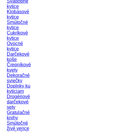
Svadobné
kytice
Klobásové
kytice
Smútočné
kytice
Cukríkové
kytice
Ovocné
kytice
Darčekové
koše
Črepníkové
kvety
Dekoračné
sviečky
Doplnky ku
kyticiam
Drogériové
darčekové
sety
Gratulačné
knihy
Smútočné
živé vence