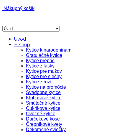
Nákupný košík
Úvod
E-shop
Kytice k narodeninám
Gratulačné kytice
Kytice prepáč
Kytice z lásky
Kytice pre mužov
Kytice pre slečny
Kytice z ruží
Kytice na promócie
Svadobne kytice
Klobásové kytice
Smútočné kytice
Cukríkové kytice
Ovocné kytice
Darčekové koše
Črepníkové kvety
Dekoračné sviečky