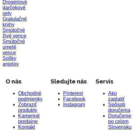
Drogériové
darčekové
sety
Gratulačné
knihy
Smútočné
živé vence
Smútočné
umelé
vence
Sošky
anjelov
O nás
Sledujte nás
Servis
Obchodné
Pinterest
Ako
podmienky
Facebook
zaplatiť
Zobraziť
Instagram
Spôsob
produkty
doručenia
Kamenné
Doručenie
predajne
po celom
Kontakt
Slovensku