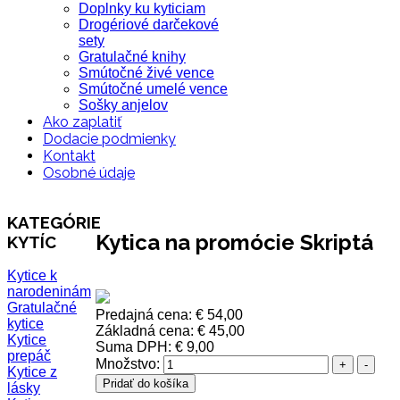
Doplnky ku kyticiam
Drogériové darčekové
sety
Gratulačné knihy
Smútočné živé vence
Smútočné umelé vence
Sošky anjelov
Ako zaplatiť
Dodacie podmienky
Kontakt
Osobné údaje
KATEGÓRIE
Kytica na promócie Skriptá
KYTÍC
Kytice k
narodeninám
Gratulačné
Predajná cena:
€ 54,00
kytice
Základná cena:
€ 45,00
Kytice
Suma DPH:
€ 9,00
prepáč
Množstvo:
Kytice z
lásky