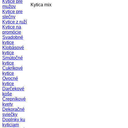
Kytice pre
Kytica mix
mužov
Kytice pre
slečny
Kytice z ruží
Kytice na
promócie
Svadobné
kytice
Klobásové
kytice
Smútočné
kytice
Cukríkové
kytice
Ovocné
kytice
Darčekové
koše
Črepníkové
kvety
Dekoračné
sviečky
Doplnky ku
kyticiam