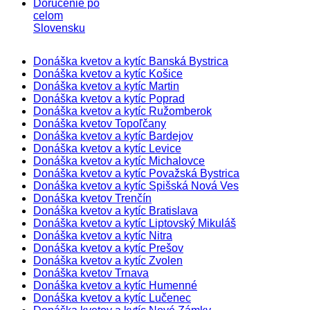
Doručenie po
celom
Slovensku
Donáška kvetov a kytíc Banská Bystrica
Donáška kvetov a kytíc Košice
Donáška kvetov a kytíc Martin
Donáška kvetov a kytíc Poprad
Donáška kvetov a kytíc Ružomberok
Donáška kvetov Topoľčany
Donáška kvetov a kytíc Bardejov
Donáška kvetov a kytíc Levice
Donáška kvetov a kytíc Michalovce
Donáška kvetov a kytíc Považská Bystrica
Donáška kvetov a kytíc Spišská Nová Ves
Donáška kvetov Trenčín
Donáška kvetov a kytíc Bratislava
Donáška kvetov a kytíc Liptovský Mikuláš
Donáška kvetov a kytíc Nitra
Donáška kvetov a kytíc Prešov
Donáška kvetov a kytíc Zvolen
Donáška kvetov Trnava
Donáška kvetov a kytíc Humenné
Donáška kvetov a kytíc Lučenec