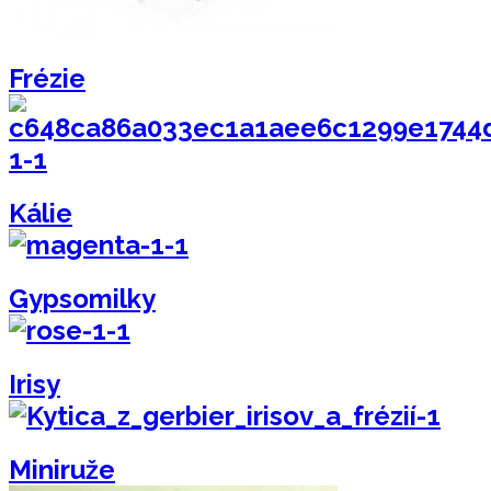
Frézie
Kálie
Gypsomilky
Irisy
Miniruže