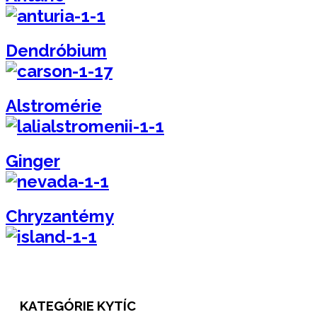
Dendróbium
Alstromérie
Ginger
Chryzantémy
KATEGÓRIE KYTÍC