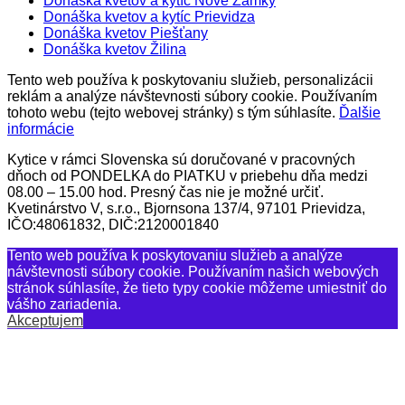
Donáška kvetov a kytíc Nové Zámky
Donáška kvetov a kytíc Prievidza
Donáška kvetov Piešťany
Donáška kvetov Žilina
Tento web používa k poskytovaniu služieb, personalizácii
reklám a analýze návštevnosti súbory cookie. Používaním
tohoto webu (tejto webovej stránky) s tým súhlasíte.
Ďalšie
informácie
Kytice v rámci Slovenska sú doručované v pracovných
dňoch od PONDELKA do PIATKU v priebehu dňa medzi
08.00 – 15.00 hod. Presný čas nie je možné určiť.
Kvetinárstvo V, s.r.o., Bjornsona 137/4, 97101 Prievidza,
IČO:48061832, DIČ:2120001840
Tento web používa k poskytovaniu služieb a analýze
návštevnosti súbory cookie. Používaním našich webových
stránok súhlasíte, že tieto typy cookie môžeme umiestniť do
vášho zariadenia.
Akceptujem