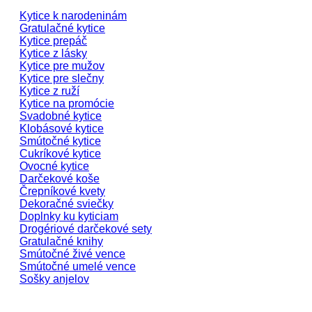
Kytice k narodeninám
Gratulačné kytice
Kytice prepáč
Kytice z lásky
Kytice pre mužov
Kytice pre slečny
Kytice z ruží
Kytice na promócie
Svadobné kytice
Klobásové kytice
Smútočné kytice
Cukríkové kytice
Ovocné kytice
Darčekové koše
Črepníkové kvety
Dekoračné sviečky
Doplnky ku kyticiam
Drogériové darčekové sety
Gratulačné knihy
Smútočné živé vence
Smútočné umelé vence
Sošky anjelov