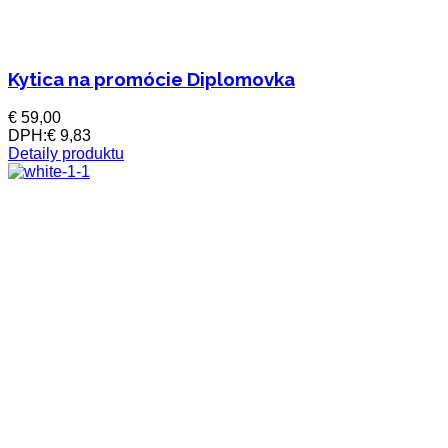
Kytica na promócie Diplomovka
€ 59,00
DPH:
€ 9,83
Detaily produktu