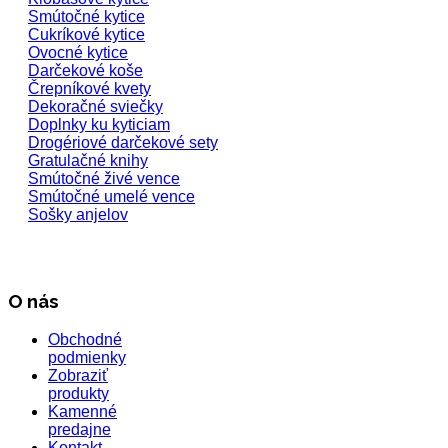
Smútočné kytice
Cukríkové kytice
Ovocné kytice
Darčekové koše
Črepníkové kvety
Dekoračné sviečky
Doplnky ku kyticiam
Drogériové darčekové sety
Gratulačné knihy
Smútočné živé vence
Smútočné umelé vence
Sošky anjelov
O nás
Obchodné
podmienky
Zobraziť
produkty
Kamenné
predajne
Kontakt