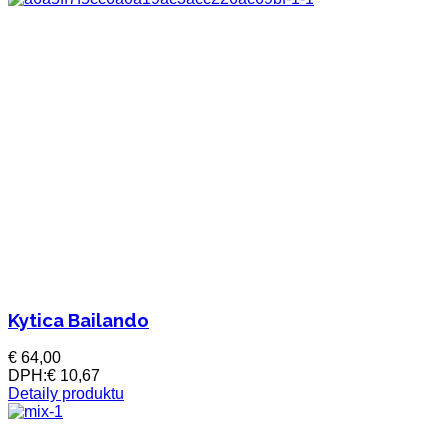
Kytica Bailando
€ 64,00
DPH:
€ 10,67
Detaily produktu