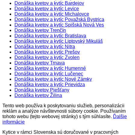
Donáška kvetov a kytíc Bardejov
Donáška kvetov a kytíc Levice
Donáška kvetov a kytíc Michalovce
Donáška kvetov a kytíc Považská Bystrica
Donáška kvetov a kytíc Spišská Nová Ves
Donáška kvetov Trenčín
Donáška kvetov a kytíc Bratislava
Donáška kvetov a kytíc Liptovský Mikuláš
Donáška kvetov a kytíc Nitra
Donáška kvetov a kytíc Prešov
Donáška kvetov a kytíc Zvolen
Donáška kvetov Trnava
Donáška kvetov a kytíc Humenné
Donáška kvetov a kytíc Lučenec
Donáška kvetov a kytíc Nové Zámky
Donáška kvetov a kytíc Prievidza
Donáška kvetov Piešťany
Donáška kvetov Žilina
Tento web používa k poskytovaniu služieb, personalizácii
reklám a analýze návštevnosti súbory cookie. Používaním
tohoto webu (tejto webovej stránky) s tým súhlasíte.
Ďalšie
informácie
Kytice v rámci Slovenska sú doručované v pracovných