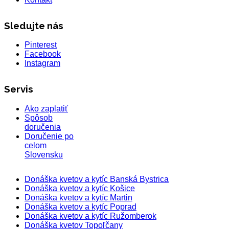
Sledujte nás
Pinterest
Facebook
Instagram
Servis
Ako zaplatiť
Spôsob
doručenia
Doručenie po
celom
Slovensku
Donáška kvetov a kytíc Banská Bystrica
Donáška kvetov a kytíc Košice
Donáška kvetov a kytíc Martin
Donáška kvetov a kytíc Poprad
Donáška kvetov a kytíc Ružomberok
Donáška kvetov Topoľčany