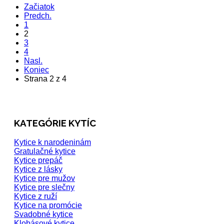
Začiatok
Predch.
1
2
3
4
Nasl.
Koniec
Strana 2 z 4
KATEGÓRIE KYTÍC
Kytice k narodeninám
Gratulačné kytice
Kytice prepáč
Kytice z lásky
Kytice pre mužov
Kytice pre slečny
Kytice z ruží
Kytice na promócie
Svadobné kytice
Klobásové kytice