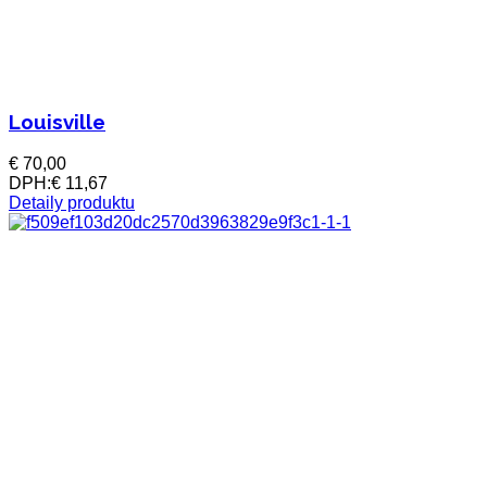
Louisville
€ 70,00
DPH:
€ 11,67
Detaily produktu